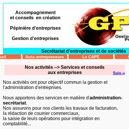
Accompagnement
et conseils en création
Pépinière d'entreprises
Gestion d'entreprises
Secrétariat d'entreprises et de sociétés
eil
Auto-entrepreneurs
Le CAPE
Nos activités --> Services et conseils
aux entreprises
Suiv.-»
Nos activités ont pour objectif commun la gestion et
l'administration d'entreprises.
Nous apportons des services en matière d'
administration-
secrétariat
.
Nos assurons pour nos clients les travaux de facturation,
la rédaction de courrier commerciaux,
la saisie de leurs opérations pour intégration en
comptabilité...