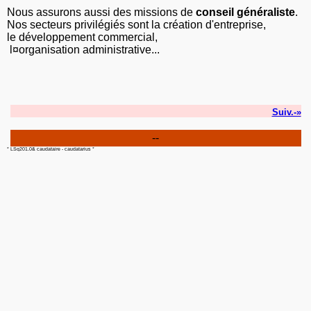
Nous assurons aussi des missions de
conseil généraliste
.
Nos secteurs privilégiés sont la création d'entreprise,
le développement commercial,
l¤organisation administrative...
Suiv.-»
--
* LSq201.0& caudataire - caudatarius *