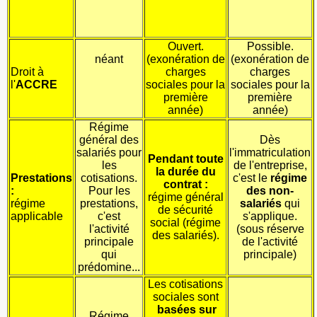
Ouvert.
Possible.
néant
(exonération de
(exonération de
Droit à
charges
charges
l'
ACCRE
sociales pour la
sociales pour la
première
première
année)
année)
Régime
général des
Dès
salariés pour
l'immatriculation
Pendant toute
les
de l'entreprise,
la durée du
Prestations
cotisations.
c'est le
régime
contrat :
:
Pour les
des non-
régime général
régime
prestations,
salariés
qui
de sécurité
applicable
c'est
s'applique.
social (régime
l'activité
(sous réserve
des salariés).
principale
de l'activité
qui
principale)
prédomine...
Les cotisations
sociales sont
basées sur
Régime