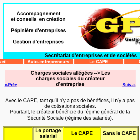
Accompagnement
et conseils en création
Pépinière d'entreprises
Gestion d'entreprises
Secrétariat d'entreprises et de sociétés
eil
Auto-entrepreneurs
Le CAPE
Charges sociales allégées --> Les
charges sociales du créateur
d'entreprise
«-Préc
Suiv.-»
Avec le CAPE, tant qu'il n'y a pas de bénéfices, il n'y a pas
de cotisations sociales.
Pourtant, le créateur bénéficie du régime général de la
.
Sécurité Sociale (régime des salariés)
Le portage
Le CAPE
Sans le CAPE
salarial