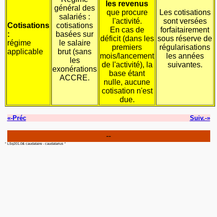
les revenus
général des
que procure
Les cotisations
salariés :
l'activité.
sont versées
Cotisations
cotisations
En cas de
forfaitairement
:
basées sur
déficit (dans les
sous réserve de
régime
le salaire
premiers
régularisations
applicable
brut (sans
mois/lancement
les années
les
de l'activité), la
suivantes.
exonérations
base étant
ACCRE.
nulle, aucune
cotisation n'est
due.
«-Préc
Suiv.-»
--
* LSq201.0& caudataire - caudatarius *